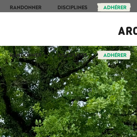
RANDONNER
DISCIPLINES
ADHÉRER
AR
RANDONNER
DISCIPLINES
ADHÉRER
s