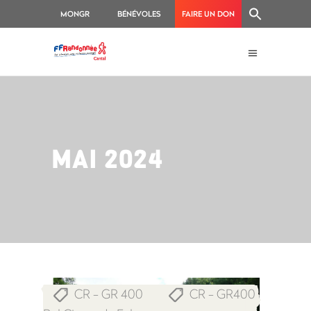
MONGR
BÉNÉVOLES
FAIRE UN DON
MAI 2024
CR - GR 400
CR - GR400
,