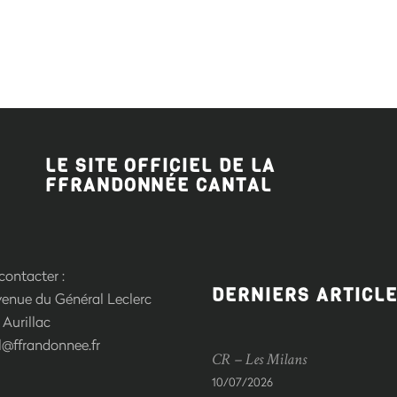
LE SITE OFFICIEL DE LA
FFRANDONNÉE CANTAL
ontacter :
DERNIERS ARTICL
venue du Général Leclerc
Aurillac
l@ffrandonnee.fr
CR – Les Milans
10/07/2026