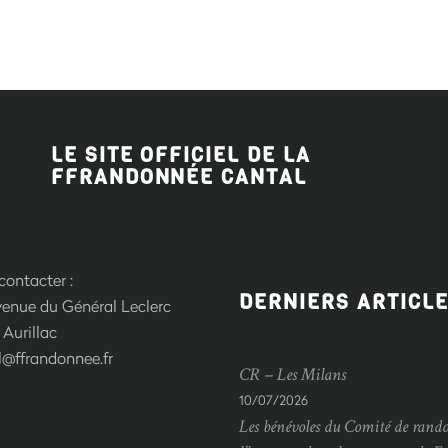
LE SITE OFFICIEL DE LA
FFRANDONNÉE CANTAL
ontacter :
DERNIERS ARTICL
venue du Général Leclerc
Aurillac
l@ffrandonnee.fr
CR – Les Milans
10/07/2026
Les bénévoles du Comité de rand