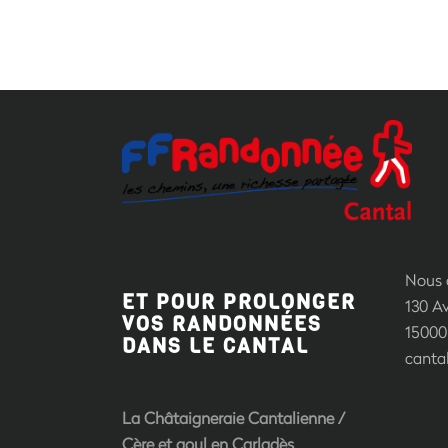
Nous c
ET POUR PROLONGER
130 A
VOS RANDONNÉES
15000 
DANS LE CANTAL
canta
La Châtaigneraie Cantalienne
/
Cère et goul en Carladès