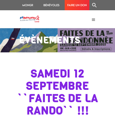
MONGR
BÉNÉVOLES
FAIRE UN DON
ÉVÈNEMENTS
SAMEDI 12
SEPTEMBRE
``FAITES DE LA
RANDO`` !!!